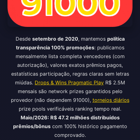
Desde
setembro de 2020
, mantemos
política
transparência 100% promoções
: publicamos
mensalmente lista completa vencedores (com
autorização), valores exatos prêmios pagos,
estatísticas participação, regras claras sem letras
miúdas.
Drops & Wins Pragmatic Play
R$ 2.5M
mensais são network prizes garantidos pelo
provedor (não dependem 91000),
torneios diários
prize pools verificáveis ranking tempo real.
Maio/2026: R$ 47.2 milhões distribuídos
prêmios/bônus
com 100% histórico pagamento
comprovado.