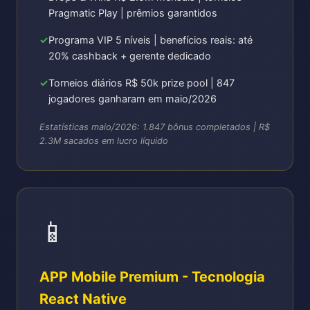
Pragmatic Play | prêmios garantidos
Programa VIP 5 níveis | benefícios reais: até
20% cashback + gerente dedicado
Torneios diários R$ 50k prize pool | 847
jogadores ganharam em maio/2026
Estatísticas maio/2026: 1.847 bônus completados | R$
2.3M sacados em lucro líquido
📱
APP Mobile Premium - Tecnologia
React Native