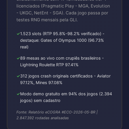
licenciados (Pragmatic Play - MGA, Evolution
- UKGC, NetEnt - SGA). Cada jogo passa por
testes RNG mensais pela GLI.
1.523 slots (RTP 95.8%-98.2% verificado) -
destaque: Gates of Olympus 1000 (96.73%
real)
89 mesas ao vivo com crupiês brasileiros -
Lightning Roulette RTP 97.41%
312 jogos crash originais certificados - Aviator
97.12%, Mines 97.08%
Modo demo gratuito em 94% dos jogos (2.394
jogos) sem cadastro
Fonte: Relatório eCOGRA #ECO-2026-05-BR |
2.847.392 rodadas analisadas