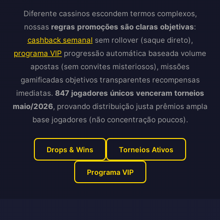
Diferente cassinos escondem termos complexos,
nossas
regras promoções são claras objetivas
:
cashback semanal
sem rollover (saque direto),
programa VIP
progressão automática baseada volume
apostas (sem convites misteriosos), missões
gamificadas objetivos transparentes recompensas
imediatas.
847 jogadores únicos venceram torneios
maio/2026
, provando distribuição justa prêmios ampla
base jogadores (não concentração poucos).
Drops & Wins
Torneios Ativos
Programa VIP