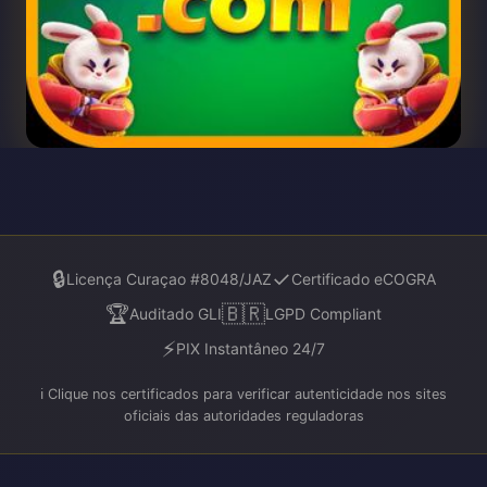
🔒
✓
Licença Curaçao #8048/JAZ
Certificado eCOGRA
🏆
🇧🇷
Auditado GLI
LGPD Compliant
⚡
PIX Instantâneo 24/7
ℹ️ Clique nos certificados para verificar autenticidade nos sites
oficiais das autoridades reguladoras