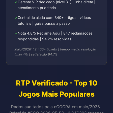
Gerente VIP dedicado (nível 3+) | linha direta |
atendimento prioritário
Central de ajuda com 340+ artigos | vídeos
tutoriais | guias passo a passo
Nota 4.8/5 Reclame Aqui | 847 reclamações
respondidas | 94.2% resolvidas
Maio/2026: 12.400+ tickets | tempo médio resolução
4min 47s | satisfação 94.7%
RTP Verificado - Top 10
Jogos Mais Populares
Dados auditados pela eCOGRA em maio/2026 |