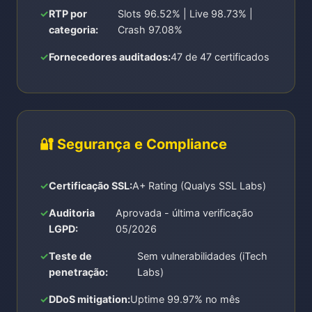
RTP por
Slots 96.52% | Live 98.73% |
categoria:
Crash 97.08%
Fornecedores auditados:
47 de 47 certificados
🔐 Segurança e Compliance
Certificação SSL:
A+ Rating (Qualys SSL Labs)
Auditoria
Aprovada - última verificação
LGPD:
05/2026
Teste de
Sem vulnerabilidades (iTech
penetração:
Labs)
DDoS mitigation:
Uptime 99.97% no mês