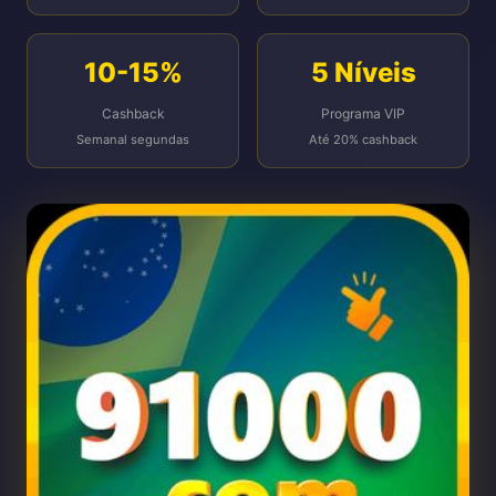
10-15%
5 Níveis
Cashback
Programa VIP
Semanal segundas
Até 20% cashback