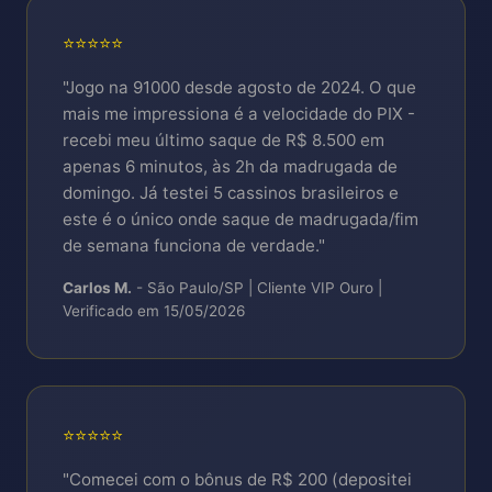
geral de 96.52% (acima da média da indústria
Saque R$ 300 | Taxa: R$ 0,00
⭐⭐⭐⭐⭐
de 94-95%).
Limites diários: R$ 20.000 conta padrão | R$
"Jogo na 91000 desde agosto de 2024. O que
100.000 VIP Diamante
mais me impressiona é a velocidade do PIX -
recebi meu último saque de R$ 8.500 em
apenas 6 minutos, às 2h da madrugada de
domingo. Já testei 5 cassinos brasileiros e
este é o único onde saque de madrugada/fim
de semana funciona de verdade."
Carlos M.
- São Paulo/SP | Cliente VIP Ouro |
Verificado em 15/05/2026
⭐⭐⭐⭐⭐
"Comecei com o bônus de R$ 200 (depositei