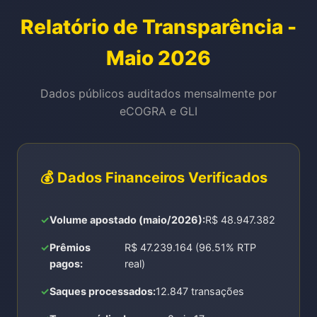
Relatório de Transparência -
Maio 2026
Dados públicos auditados mensalmente por
eCOGRA e GLI
💰 Dados Financeiros Verificados
Volume apostado (maio/2026):
R$ 48.947.382
Prêmios
R$ 47.239.164 (96.51% RTP
pagos:
real)
Saques processados:
12.847 transações