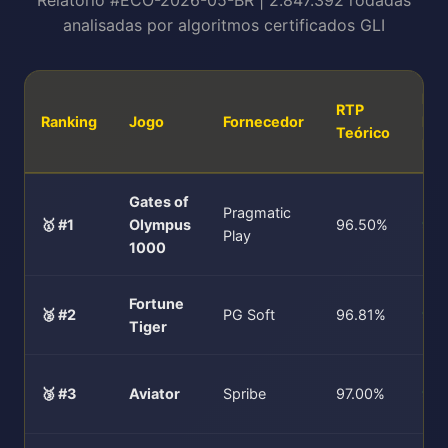
Relatório #ECO-2026-05-BR | 2.847.392 rodadas
analisadas por algoritmos certificados GLI
RT
RTP
Ranking
Jogo
Fornecedor
Rea
Teórico
Mai
Gates of
Pragmatic
🥇 #1
Olympus
96.50%
96
Play
1000
Fortune
🥈 #2
PG Soft
96.81%
96
Tiger
🥉 #3
Aviator
Spribe
97.00%
97.