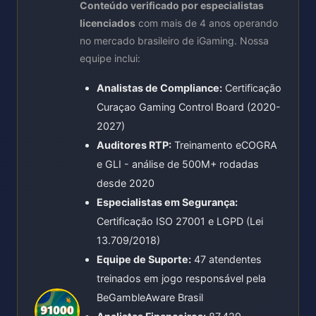
Conteúdo verificado por especialistas
licenciados
com mais de 4 anos operando
no mercado brasileiro de iGaming. Nossa
equipe inclui:
Analistas de Compliance:
Certificação
Curaçao Gaming Control Board (2020-
2027)
Auditores RTP:
Treinamento eCOGRA
e GLI - análise de 500M+ rodadas
desde 2020
Especialistas em Segurança:
Certificação ISO 27001 e LGPD (Lei
13.709/2018)
Equipe de Suporte:
47 atendentes
treinados em jogo responsável pela
BeGambleAware Brasil