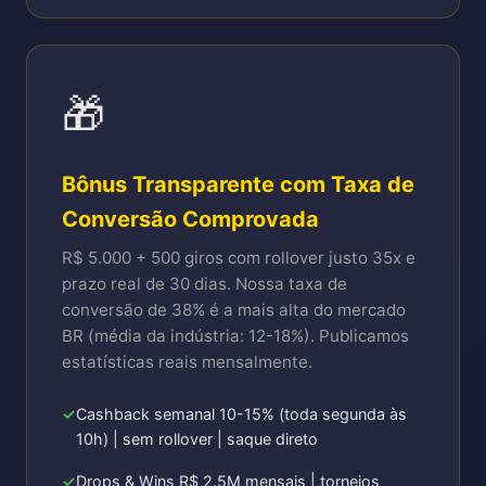
🎁
Bônus Transparente com Taxa de
Conversão Comprovada
R$ 5.000 + 500 giros com rollover justo 35x e
prazo real de 30 dias. Nossa taxa de
conversão de 38% é a mais alta do mercado
BR (média da indústria: 12-18%). Publicamos
estatísticas reais mensalmente.
Cashback semanal 10-15% (toda segunda às
10h) | sem rollover | saque direto
Drops & Wins R$ 2.5M mensais | torneios